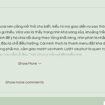
oài nên cũng mở thử cho biết, kiểu tò mò giao diện ra sao thôi
 gì nhiều. Vừa vào là thấy trang nhìn khá sáng sủa, khoảng trắ
ình để ý họ chia nội dung theo từng khối riêng, nhìn phát là nhậ
, đâu là chỗ điều hướng. Cái mình thích là thanh menu đặt khá d
ng phải mò, cảm giác mượt và nhanh. Lướt vài phút là quen ta
c này nằm ở đâu”. Nói chung trải nghiệm kiểu nhẹ…
Show More
Show more comments