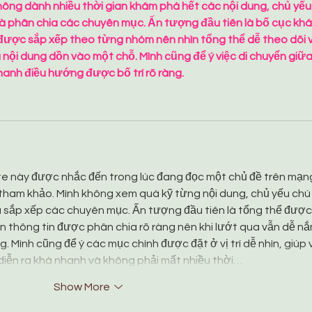
ông dành nhiều thời gian khám phá hết các nội dung, chủ yếu
và phân chia các chuyên mục. Ấn tượng đầu tiên là bố cục khá
 được sắp xếp theo từng nhóm nên nhìn tổng thể dễ theo dõi v
nội dung dồn vào một chỗ. Mình cũng để ý việc di chuyển giữa
hanh điều hướng được bố trí rõ ràng.
te này được nhắc đến trong lúc đang đọc một chủ đề trên mạn
ham khảo. Mình không xem quá kỹ từng nội dung, chủ yếu chú 
và sắp xếp các chuyên mục. Ấn tượng đầu tiên là tổng thể được
ần thông tin được phân chia rõ ràng nên khi lướt qua vẫn dễ nắ
 Mình cũng để ý các mục chính được đặt ở vị trí dễ nhìn, giúp v
diễn ra khá nhanh và không phải mất nhiều thời…
Show More