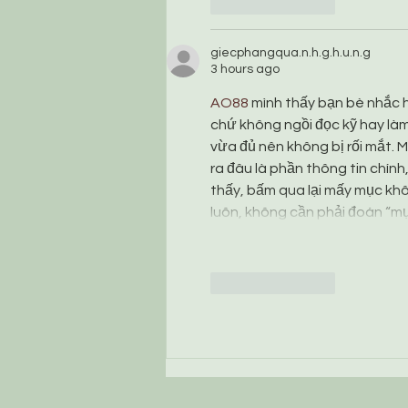
Like
Reply
giecphangqua.n.h.g.h.u.n.g
3 hours ago
AO88
 mình thấy bạn bè nhắc h
chứ không ngồi đọc kỹ hay làm
vừa đủ nên không bị rối mắt. M
ra đâu là phần thông tin chính
thấy, bấm qua lại mấy mục khô
luôn, không cần phải đoán “mụ
Like
Reply