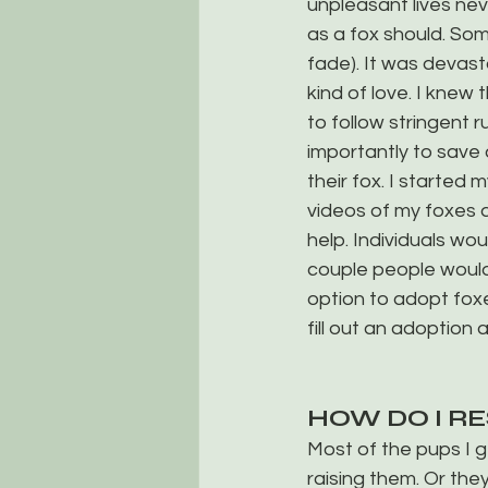
unpleasant lives never
as a fox should. Som
fade). It was devast
kind of love. I knew
to follow stringent 
importantly to save 
their fox. I started
videos of my foxes a
help. Individuals wo
couple people would 
option to adopt fox
fill out an adoption
HOW DO I R
Most of the pups I g
raising them. Or they