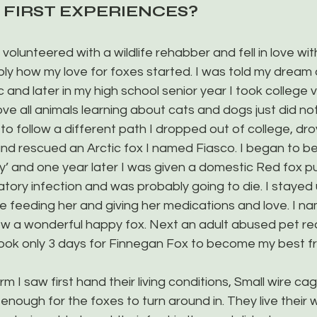
 FIRST EXPERIENCES?
 I volunteered with a wildlife rehabber and fell in love w
mply how my love for foxes started. I was told my dream 
 and later in my high school senior year I took college 
ove all animals learning about cats and dogs just did not
to follow a different path I dropped out of college, dro
and rescued an Arctic fox I named Fiasco. I began to
y’ and one year later I was given a domestic Red fox p
atory infection and was probably going to die. I stayed 
le feeding her and giving her medications and love. I n
ow a wonderful happy fox. Next an adult abused pet re
took only 3 days for Finnegan Fox to become my best f
farm I saw first hand their living conditions, Small wire ca
 enough for the foxes to turn around in. They live their 