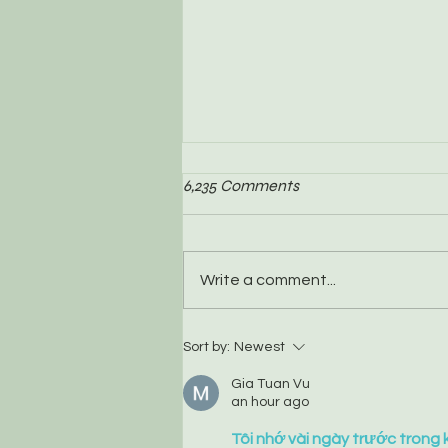
6,235 Comments
Write a comment...
Should I feed wild foxes?
Sort by:
Newest
Gia Tuan Vu
an hour ago
Tôi nhớ vài ngày trước trong k