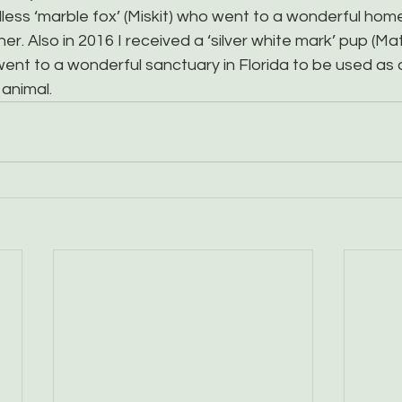
illess ‘marble fox’ (Miskit) who went to a wonderful home
er. Also in 2016 I received a ‘silver white mark’ pup (Ma
went to a wonderful sanctuary in Florida to be used as 
animal.