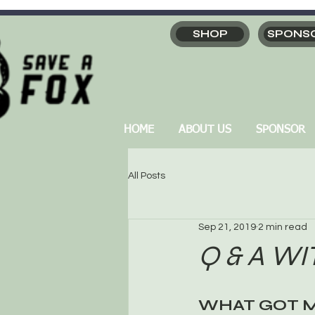
SHOP
SPONS
HOME
ABOUT US
SPONSOR
All Posts
Sep 21, 2019
2 min read
Q & A W
WHAT GOT M