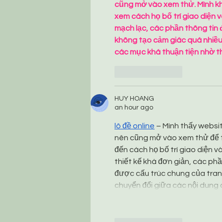
cũng mở vào xem thử. Mình kh
xem cách họ bố trí giao diện 
mạch lạc, các phần thông tin
không tạo cảm giác quá nhiều 
các mục khá thuận tiện nhờ t
Like
Reply
HUY HOANG
an hour ago
lô đề online
 – Mình thấy websi
nên cũng mở vào xem thử để t
đến cách họ bố trí giao diện 
thiết kế khá đơn giản, các ph
được cấu trúc chung của trang.
chuyển đổi giữa các nội dung 