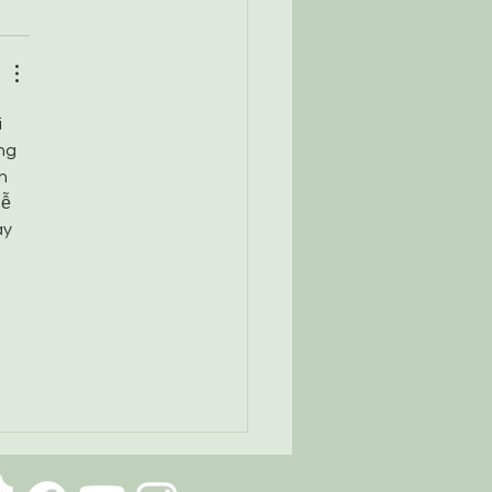
 
ng 
n 
ễ 
y 