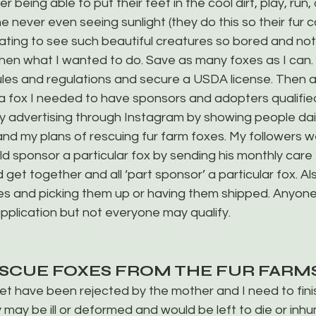
 being able to put their feet in the cool dirt, play, run, 
e never even seeing sunlight (they do this so their fur c
ating to see such beautiful creatures so bored and not
 then what I wanted to do. Save as many foxes as I can. 
rules and regulations and secure a USDA license. Then 
a fox I needed to have sponsors and adopters qualified
 my advertising through Instagram by showing people dai
nd my plans of rescuing fur farm foxes. My followers wer
uld sponsor a particular fox by sending his monthly care 
get together and all ‘part sponsor’ a particular fox. Al
es and picking them up or having them shipped. Anyone
 application but not everyone may qualify.
ESCUE FOXES FROM THE FUR FARM
et have been rejected by the mother and I need to finis
 may be ill or deformed and would be left to die or inhum