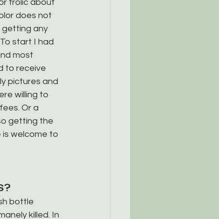
or frolic about 
olor does not 
 getting any 
To start I had 
and most 
 to receive 
ly pictures and 
e willing to 
fees. Or a 
so getting the 
 is welcome to 
S?
h bottle 
anely killed. In 