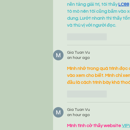
nền tảng giải trí, tôi thấy 
LC88
tò mò nên tôi cũng bấm vào xe
dung. Lướt nhanh thì thấy tổn
và thú vị với người đọc.
Like
Reply
Gia Tuan Vu
an hour ago
Mình nhớ trong quá trình đọc c
vào xem cho biết. Mình chỉ x
đầu là cách trình bày khá thoá
Like
Reply
Gia Tuan Vu
an hour ago
Mình tình cờ thấy website 
VIP