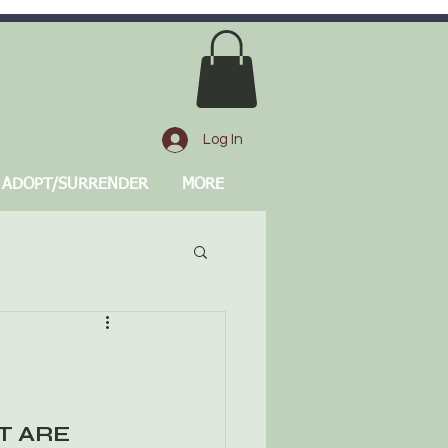
Log In
ADOPT/SURRENDER
MORE
 ARE 