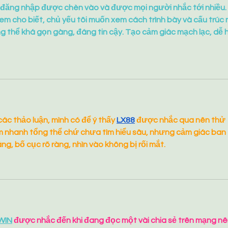
 đăng nhập được chèn vào và được mọi người nhắc tới nhiều. 
m cho biết, chủ yếu tôi muốn xem cách trình bày và cấu trúc n
g thể khá gọn gàng, đáng tin cậy. Tạo cảm giác mạch lạc, dễ h
ác thảo luận, mình có để ý thấy 
LX88
 được nhắc qua nên thử 
em nhanh tổng thể chứ chưa tìm hiểu sâu, nhưng cảm giác ban 
ng, bố cục rõ ràng, nhìn vào không bị rối mắt.
WIN
 được nhắc đến khi đang đọc một vài chia sẻ trên mạng nê