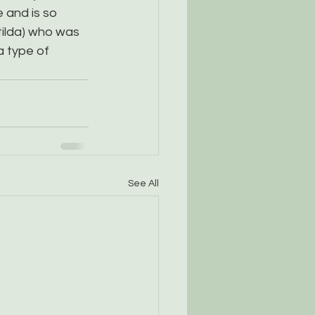
 and is so 
tilda) who was 
a type of 
See All