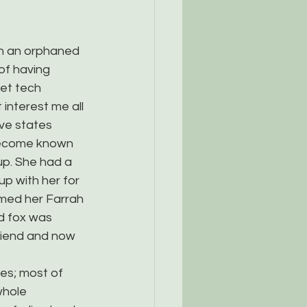
ith an orphaned 
of having 
vet tech 
 interest me all 
ve states 
 become known 
up. She had a 
up with her for 
amed her Farrah 
d fox was 
riend and now 
ges; most of 
whole 