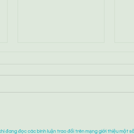
Pleas
What's the difference
between 'captive bred' and
'domesticated' foxes?
hi đang đọc các bình luận trao đổi trên mạng giới thiệu một số