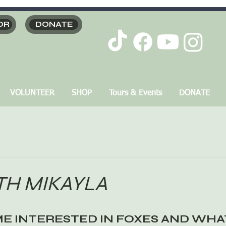
OR
DONATE
VOLUNTEER
SHOP
Tours & Events
DONATE
ITH MIKAYLA
E INTERESTED IN FOXES AND WHAT