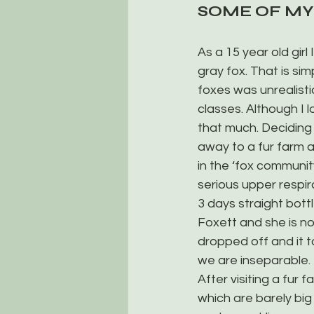
SOME OF MY
As a 15 year old girl
gray fox. That is si
foxes was unrealistic
classes. Although I l
that much. Deciding 
away to a fur farm 
in the ‘fox communit
serious upper respir
3 days straight bott
Foxett and she is n
dropped off and it 
we are inseparable.
After visiting a fur 
which are barely big