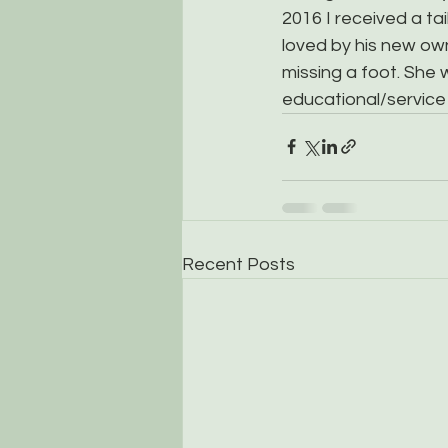
2016 I received a ta
loved by his new own
missing a foot. She 
educational/service 
Recent Posts